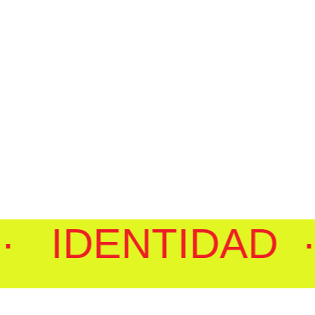
Comunidad digital
análisis con pe
consumo de moda y be
en
 IDENTIDAD ·